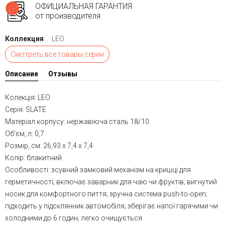
ОФИЦИАЛЬНАЯ ГАРАНТИЯ
от производителя
Коллекция
LEO
Смотреть все товары серии
Описание
Отзывы
Колекція: LEO
Серія: SLATE
Матеріал корпусу: нержавіюча сталь 18/10
Об'єм, л: 0,7
Розмір, см: 26,93 x 7,4 x 7,4
Колір: блакитний
Особливості: зсувний замковий механізм на кришці для
герметичності; включає заварник для чаю чи фруктів; вигнутий
носик для комфортного пиття; зручна система push-to-open;
підходить у підсклянник автомобіля; зберігає напої гарячими чи
холодними до 6 годин; легко очищується