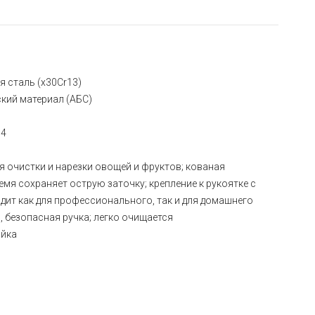
 сталь (x30Cr13)
ский материал (АБС)
,4
я очистки и нарезки овощей и фруктов; кованая
мя сохраняет острую заточку; крепление к рукоятке с
дит как для профессионального, так и для домашнего
 безопасная ручка; легко очищается
ойка