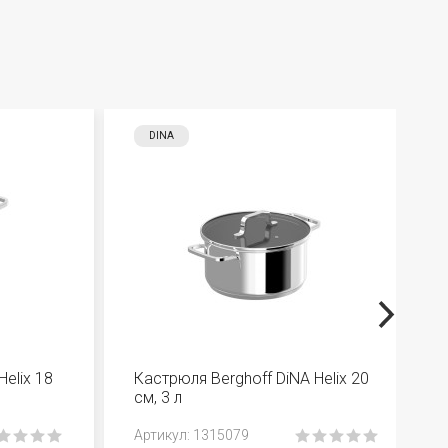
DINA
elix 18
Кастрюля Berghoff DiNA Helix 20
см, 3 л
Aртикул: 1315079