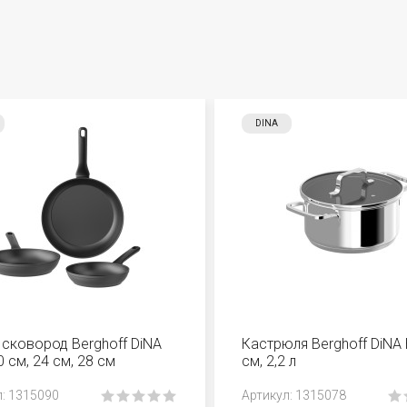
DINA
сковород Berghoff DiNA
Кастрюля Berghoff DiNA H
0 см, 24 см, 28 см
см, 2,2 л
л: 1315090
Aртикул: 1315078