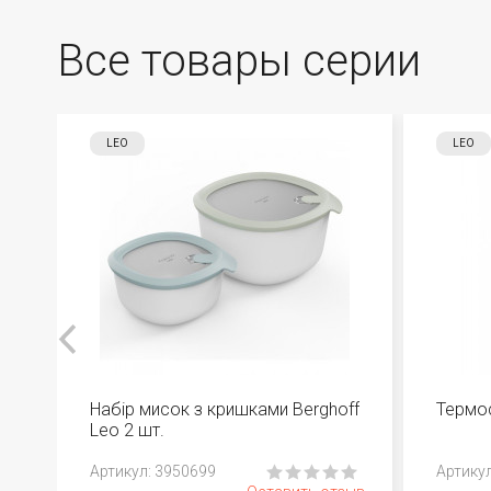
Все товары серии
LEO
LEO
Набір мисок з кришками Berghoff
Термос
Leo 2 шт.
Aртикул: 3950699
Aртику