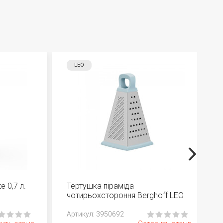
LEO
e 0,7 л.
Тертушка піраміда
чотирьохстороння Berghoff LEO
Slate 23 см
Aртикул: 3950692