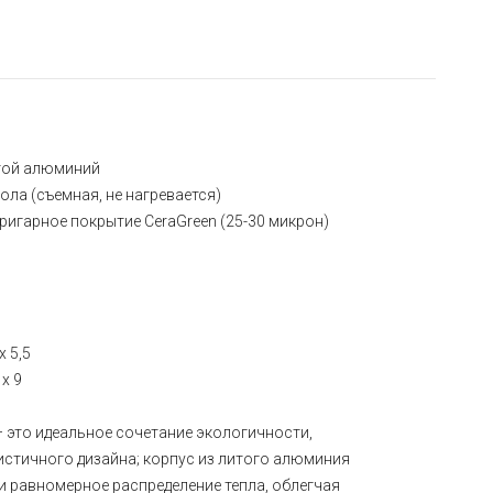
той алюминий
ола (съемная, не нагревается)
ригарное покрытие CeraGreen (25-30 микрон)
x 5,5
 x 9
 это идеальное сочетание экологичности,
стичного дизайна; корпус из литого алюминия
и равномерное распределение тепла, облегчая