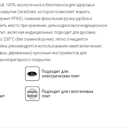
дой; 100% экологичное и безопасное для здоровья
окрытие CeraGreen, которое позволяет жарить
ержит PFAS); съемная фенольная ручка удобна и
ить место при хранении; цельнодисковое индукционное
плит, включая индукционные; подходит для духовки;
 230°C (без съемной ручки); легко очищается
ойка; рекомендуется использование неметаллических
ых, деревянных) кухонных инструментов для
антипригарного покрытия
Подходит для
электрических плит
Подходит для галогеновых
лит
плит